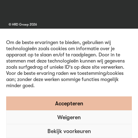
© HRD Groep 2026
Om de beste ervaringen te bieden, gebruiken wij
technologieën zoals cookies om informatie over je
apparaat op te slaan en/of te raadplegen. Door in te
stemmen met deze technologieën kunnen wij gegevens
Algemene informatie
zoals surfgedrag of unieke ID's op deze site verwerken.
Contact
Voor de beste ervaring raden we toestemming/cookies
Vacatures
aan; zonder deze werken sommige functies mogelijk
Voorwaarden
minder goed.
Privacy en Cookies
Volg ons
Accepteren
Weigeren
Inschrijven nieuwsbrief
Bekijk voorkeuren