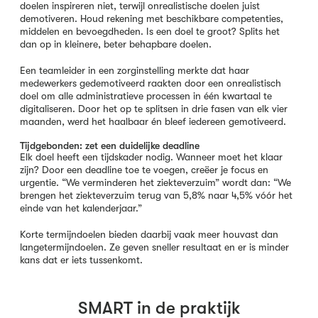
doelen inspireren niet, terwijl onrealistische doelen juist
demotiveren. Houd rekening met beschikbare competenties,
middelen en bevoegdheden. Is een doel te groot? Splits het
dan op in kleinere, beter behapbare doelen.
Een teamleider in een zorginstelling merkte dat haar
medewerkers gedemotiveerd raakten door een onrealistisch
doel om alle administratieve processen in één kwartaal te
digitaliseren. Door het op te splitsen in drie fasen van elk vier
maanden, werd het haalbaar én bleef iedereen gemotiveerd.
Tijdgebonden: zet een duidelijke deadline
Elk doel heeft een tijdskader nodig. Wanneer moet het klaar
zijn? Door een deadline toe te voegen, creëer je focus en
urgentie. “We verminderen het ziekteverzuim” wordt dan: “We
brengen het ziekteverzuim terug van 5,8% naar 4,5% vóór het
einde van het kalenderjaar.”
Korte termijndoelen bieden daarbij vaak meer houvast dan
langetermijndoelen. Ze geven sneller resultaat en er is minder
kans dat er iets tussenkomt.
SMART in de praktijk