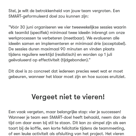
Stel, je wilt de betrokkenheid van jouw team vergroten. Een
SMART-geformuleerd doel zou kunnen zijn:
“Vóór 30 juni organiseren we vier tweewekelijkse sessies waarin
elk teamlid (specifiek) minimaal twee ideeën inbrengt om onze
werkprocessen te verbeteren (meetbaar). We evalueren alle
ideeën samen en implementeren er minimaal drie (acceptabel).
De sessies duren maximaal 90 minuten en vinden plaats
tijdens reguliere werktijd (realistisch) en worden op 1 juli
geëvalueerd op effectiviteit (tijdgebonden).”
Dit doel is zo concreet dat iedereen precies weet wat er moet
gebeuren, wanneer het klaar moet zijn en hoe succes eruitziet.
Vergeet niet te vieren!
Een vaak vergeten, maar belangrijke stap: vier je successen!
Wanneer je team een SMART-doel heeft behaald, neem dan de
tijd om daar even bij stil te staan. Dit kan zo simpel zijn als een
taart bij de koffie, een korte felicitatie tijdens de teammeeting,
of een leuke activiteit als afsluiting van het project. Het vieren