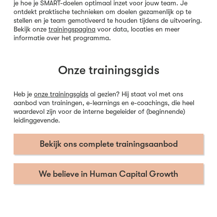
je hoe je SMART-doelen optimaal inzet voor jouw team. Je
ontdekt praktische technieken om doelen gezamenlijk op te
stellen en je team gemotiveerd te houden tijdens de uitvoering.
Bekijk onze
trainingspagina
voor data, locaties en meer
informatie over het programma.
Onze trainingsgids
Heb je
onze trainingsgids
al gezien? Hij staat vol met ons
aanbod van trainingen, e-learnings en e-coachings, die heel
waardevol zijn voor de interne begeleider of (beginnende)
leidinggevende.
Bekijk ons complete trainingsaanbod
We believe in Human Capital Growth