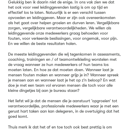
Gelukkig ben ik daarin niet de enige. In ons vak zien we dat
het ook voor veel leidinggevenden lastig is om op tijd en
effectief los te laten. Natuurlijk is er een verschil tussen
opvoeden en leidinggeven. Maar er zijn ook overeenkomsten
als het gaat over helpen groeien en durven leren. Vergelijkbare
zorgen, vergelijkbare verantwoordelijkheden. We willen als
leidinggevende onze medewerkers graag behoeden voor
fouten, voor verkeerde beslissingen, voor ongemak, voor pijn.
En we willen de beste resultaten halen.
De meeste leidinggevenden die wij tegenkomen in assessments,
coaching, trainingen en / of teamontwikkeling worstelen met
de vraag wanneer ze hun medewerkers of hun teams los
moeten laten. En hoe ze dat moeten doen. Wanneer laat je
mensen fouten maken en wanneer grijp je in? Wanneer spreek
je mensen aan en wanneer laat je het op z’n beloop? En wat
doe je met een team vol ervaren mensen die toch voor alle
kleine dingetjes bij aan je bureau staan?
Het liefst wil je dat de mensen die je aanstuurt ‘opgroeien’ tot
verantwoordelijke, professionele medewerkers waar je met een
gerust hart taken aan kan delegeren, in de overtuiging dat het
goed komt.
Thuis merk ik dat het af en toe toch ook best prettig is om