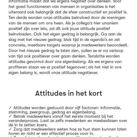
informatie maakt dat we ergens negatief over denken. Voor
het goed functioneren van mensen in organisaties is het
uiteraard ook belangrijk dat de sfeer constructief en positief is.
Ten derde worden onze attitudes beïnvloed door de meningen
van de mensen om ons heen. Als je collega’s hier unaniem
positief zijn over iets, zal dit ook jouw attitude positief
beïnvloeden. Ook het eigen gedrag is belangrijk. Ga aan de
slag met het nieuwe gedrag: blok tijd in de agenda’s en zet
concrete, meetbare targets waarop je medewerkers beoordeelt.
Door het nieuwe gedrag te laten zien, zullen ze er na verloop
van tijd ook positiever over gaan denken. Tenslotte worden
attitudes gevormd door ons eigenbelang. Als we ergens van
profiteren staan we er positief tegenover; als het niet in ons
eigen belang is, wordt onze attitude negatiever.
Attitudes in het kort
✓ Attitudes worden gestuurd door vijf factoren: informatie,
stemming, peergroup, gedrag en eigenbelang.
✓ Betrek medewerkers vanaf het eerste moment bij het
veranderproces. Laat ze zelfs meedenken en meebeslissen over
de in te zetten koers.
✓ Zorg dat medewerkers weten hoe ze hun stem kunnen laten
horen en richt er een effectief proces voor in.