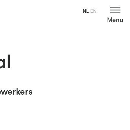
NL
EN
Menu
al
ewerkers
g