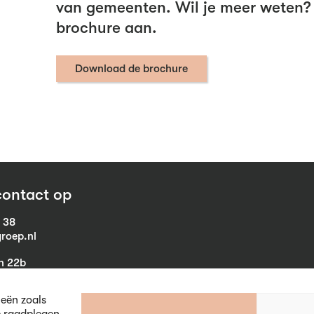
van gemeenten. Wil je meer weten?
brochure aan.
Download de brochure
ontact op
1 38
roep.nl
in 22b
eist
ieën zoals