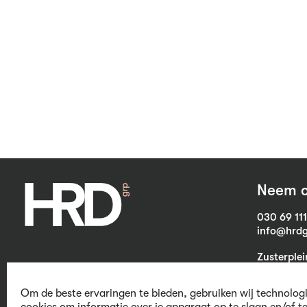
Neem c
030 69 11
info@hrdg
Zusterple
3703 CB Z
Om de beste ervaringen te bieden, gebruiken wij technolog