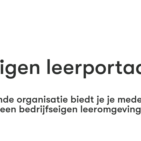
igen leerporta
ende organisatie biedt je je med
een bedrijfseigen leeromgevin