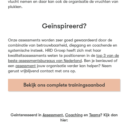
vlucht nemen en daar kan ook de organisatie de vruchten van
plukken.
Geïnspireerd?
Onze assessments worden zeer goed gewaardeerd door de
combinatie van betrouwbaarheid, diepgang en coachende en
systemische insteek. HRD Groep heeft zich met haar
kwaliteitsassessments weten te positioneren in de
top 3 van de
beste assessmentsbureaus van Nederland
. Ben je benieuwd of
een
assessment
jouw organisatie verder kan helpen? Neem
gerust vrijblijvend contact met ons op.
Bekijk ons complete trainingsaanbod
Geïnteresseerd in
Assessment
,
Coaching
en
Teams
? Kijk dan
hier: