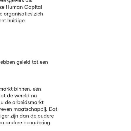
werkgevers als
onze Human Capital
e organisaties zich
het huidige
ebben geleid tot een
markt binnen, een
dat de wereld nu
nu de arbeidsmarkt
dreven maatschappij. Dat
ger zijn dan de oudere
en andere benadering