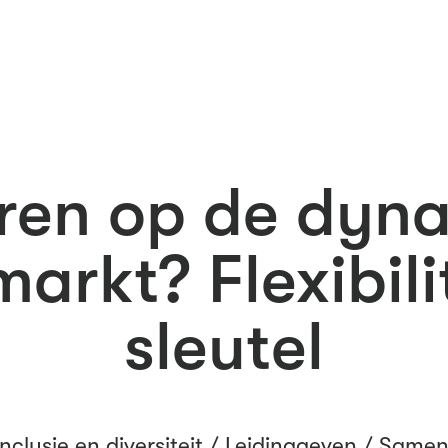
ren op de dyn
arkt? Flexibilit
sleutel
Inclusie en diversiteit
/
Leidinggeven
/
Samen