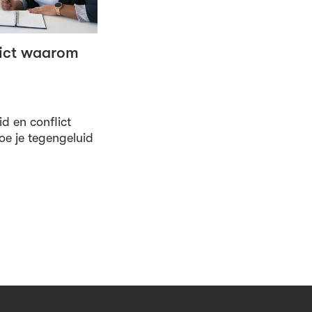
lict waarom
id en conflict
Hoe je tegengeluid