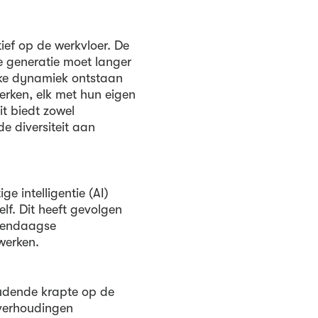
tief op de werkvloer. De
e generatie moet langer
ieke dynamiek ontstaan
rken, elk met hun eigen
t biedt zowel
e diversiteit aan
e intelligentie (AI)
lf. Dit heeft gevolgen
edendaagse
werken.
oudende krapte op de
 verhoudingen