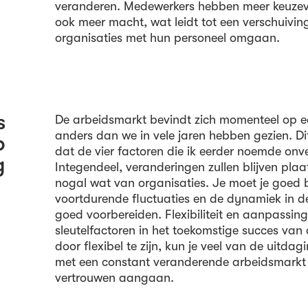
veranderen. Medewerkers hebben meer keuzev
ook meer macht, wat leidt tot een verschuivi
organisaties met hun personeel omgaan.
s
De arbeidsmarkt bevindt zich momenteel op ee
anders dan we in vele jaren hebben gezien. Dit
p
dat de vier factoren die ik eerder noemde onver
g
Integendeel, veranderingen zullen blijven plaa
nogal wat van organisaties. Je moet je goed b
voortdurende fluctuaties en de dynamiek in d
goed voorbereiden. Flexibiliteit en aanpassin
sleutelfactoren in het toekomstige succes van 
door flexibel te zijn, kun je veel van de uitd
met een constant veranderende arbeidsmark
vertrouwen aangaan.