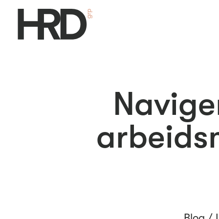
Navige
arbeidsm
Blog /