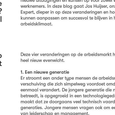
nieuwe uitdagingen en kansen op voor zowel 
e
werknemers. In deze blog gaat Jos Huijser, 
?
Expert, dieper in op deze veranderingen en ho
l
kunnen aanpassen om succesvol te blijven in 
arbeidsklimaat.
p
Deze vier veranderingen op de arbeidsmarkt h
heel nieuw evenwicht.
t
1. Een nieuwe generatie
Er stroomt een ander type mensen de arbeids
verschuiving die zich simpelweg voordoet om
eenmaal verandert. De jongere generatie die 
betreedt, is opgegroeid in een technologiege
maakt dat ze doorgaans veel technisch vaardi
generaties. Jongere mensen vragen ook om e
van leiderschap en management.