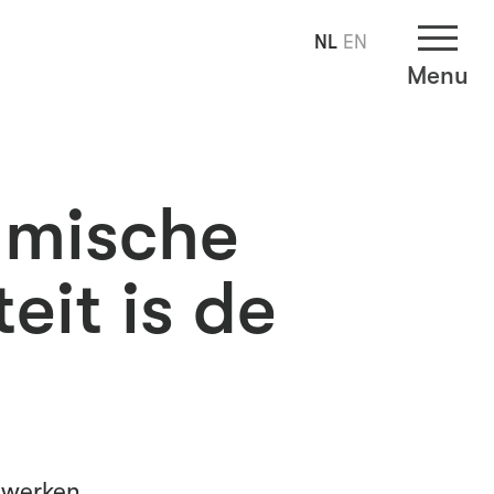
NL
EN
Menu
amische
eit is de
werken