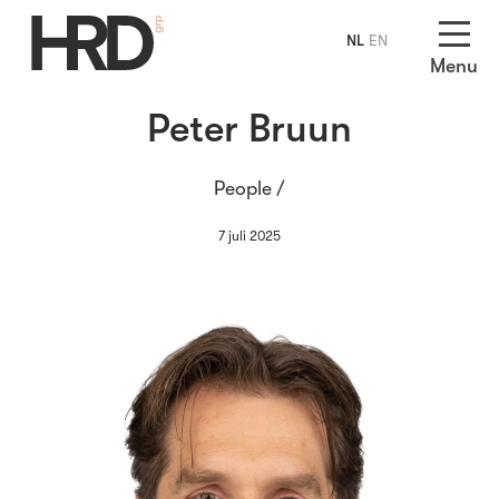
NL
EN
Menu
Peter Bruun
People /
7 juli 2025