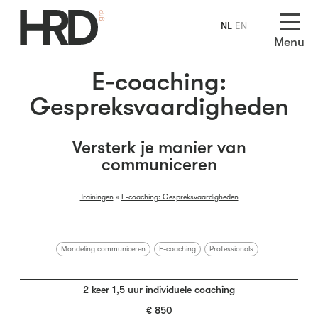
NL
EN
Menu
E-coaching:
Gespreksvaardigheden
Versterk je manier van
communiceren
Trainingen
»
E-coaching: Gespreksvaardigheden
Mondeling communiceren
E-coaching
Professionals
2 keer 1,5 uur individuele coaching
€ 850