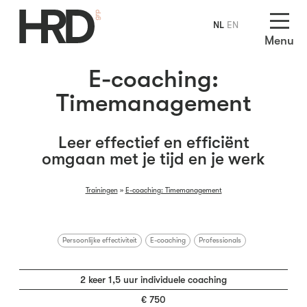
NL
EN
Menu
E-coaching:
Timemanagement
Leer effectief en efficiënt
omgaan met je tijd en je werk
Trainingen
»
E-coaching: Timemanagement
Persoonlijke effectiviteit
E-coaching
Professionals
2 keer 1,5 uur individuele coaching
€ 750