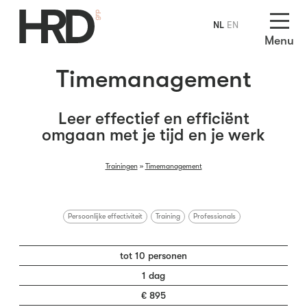
NL
EN
Menu
Timemanagement
Leer effectief en efficiënt
omgaan met je tijd en je werk
Trainingen
»
Timemanagement
Persoonlijke effectiviteit
Training
Professionals
tot 10 personen
1 dag
€ 895