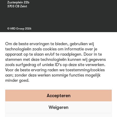
Zusterplein 22b
3703 CB Zeist
© HRD Groep 2026
Om de beste ervaringen te bieden, gebruiken wij
technologieën zoals cookies om informatie over je
apparaat op te slaan en/of te raadplegen. Door in te
stemmen met deze technologieën kunnen wij gegevens
Algemene informatie
zoals surfgedrag of unieke ID's op deze site verwerken.
Contact
Voor de beste ervaring raden we toestemming/cookies
Vacatures
aan; zonder deze werken sommige functies mogelijk
Voorwaarden
minder goed.
Privacy en Cookies
Volg ons
Accepteren
Weigeren
Inschrijven nieuwsbrief